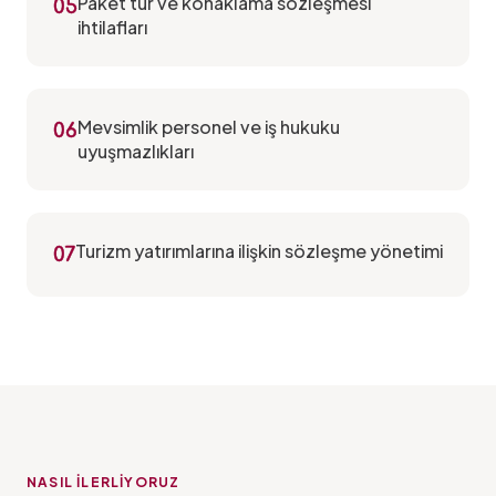
Paket tur ve konaklama sözleşmesi
05
ihtilafları
Mevsimlik personel ve iş hukuku
06
uyuşmazlıkları
Turizm yatırımlarına ilişkin sözleşme yönetimi
07
NASIL İLERLIYORUZ