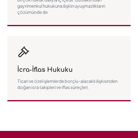
gayrimenkul hukukuna ilişkin uyuşmazlıkların
çözümünde de
İcra-İflas Hukuku
Ticari ve özel işlemlerde borçlu-alacaklı ilişkisinden
doğan icra takipleri ve iflas süreçleri.